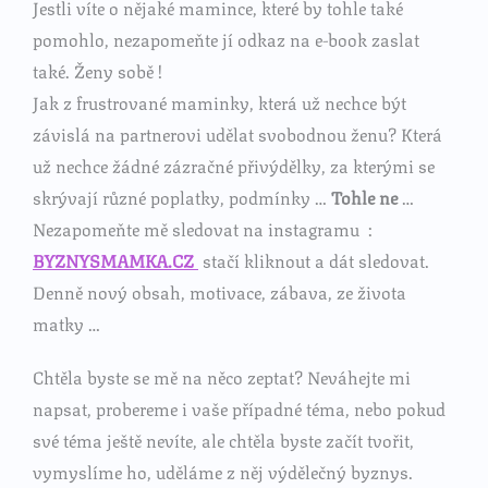
Jestli víte o nějaké mamince, které by tohle také
pomohlo, nezapomeňte jí odkaz na e-book zaslat
také. Ženy sobě !
Jak z frustrované maminky, která už nechce být
závislá na partnerovi udělat svobodnou ženu? Která
už nechce žádné zázračné přivýdělky, za kterými se
skrývají různé poplatky, podmínky …
Tohle ne
…
Nezapomeňte mě sledovat na instagramu :
BYZNYSMAMKA.CZ
stačí kliknout a dát sledovat.
Denně nový obsah, motivace, zábava, ze života
matky …
Chtěla byste se mě na něco zeptat? Neváhejte mi
napsat, probereme i vaše případné téma, nebo pokud
své téma ještě nevíte, ale chtěla byste začít tvořit,
vymyslíme ho, uděláme z něj výdělečný byznys.