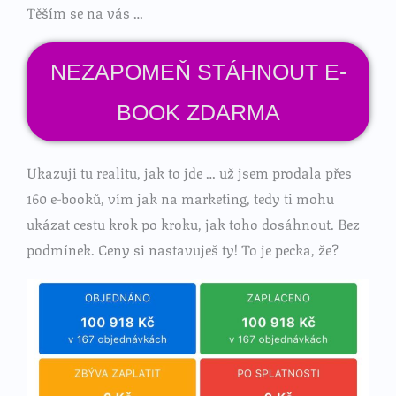
Těším se na vás …
NEZAPOMEŇ STÁHNOUT E-
BOOK ZDARMA
Ukazuji tu realitu, jak to jde … už jsem prodala přes
160 e-booků, vím jak na marketing, tedy ti mohu
ukázat cestu krok po kroku, jak toho dosáhnout. Bez
podmínek. Ceny si nastavuješ ty! To je pecka, že?