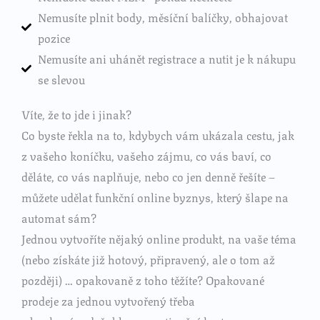
Nemusíte plnit body, měsíční balíčky, obhajovat
pozice
Nemusíte ani uhánět registrace a nutit je k nákupu
se slevou
Víte, že to jde i jinak?
Co byste řekla na to, kdybych vám ukázala cestu, jak
z vašeho koníčku, vašeho zájmu, co vás baví, co
děláte, co vás naplňuje, nebo co jen denně řešíte –
můžete udělat funkční online byznys, který šlape na
automat sám?
Jednou vytvoříte nějaký online produkt, na vaše téma
(nebo získáte již hotový, připravený, ale o tom až
později) … opakovaně z toho těžíte? Opakované
prodeje za jednou vytvořený třeba