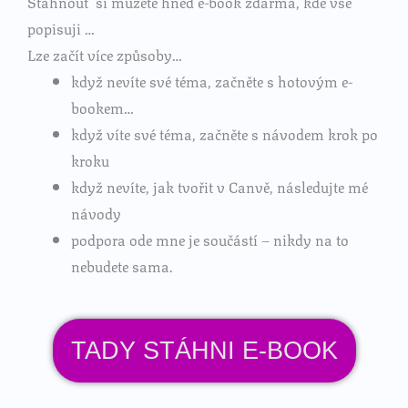
Stáhnout si můžete hned e-book zdarma, kde vše
popisuji …
Lze začít více způsoby…
když nevíte své téma, začněte s hotovým e-
bookem…
když víte své téma, začněte s návodem krok po
kroku
když nevíte, jak tvořit v Canvě, následujte mé
návody
podpora ode mne je součástí – nikdy na to
nebudete sama.
TADY STÁHNI E-BOOK