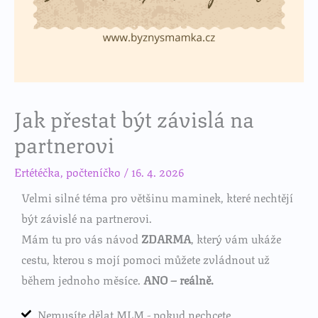
Jak přestat být závislá na
partnerovi
Ertétéčka
,
počteníčko
/
16. 4. 2026
Velmi silné téma pro většinu maminek, které nechtějí
být závislé na partnerovi.
Mám tu pro vás návod
ZDARMA
, který vám ukáže
cestu, kterou s mojí pomoci můžete zvládnout už
během jednoho měsíce.
ANO – reálně.
Nemusíte dělat MLM - pokud nechcete