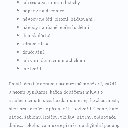
jak cestovat minimalisticky
nápady na dekorace
návody na šití, pletení, háčkování…
návody na různé tvoření s dětmi
domškoláctví
zdravotnictví
doučování
jak vařit domácím mazlíčkům
jak tvořit …
Prostě témat je opravdu neomezené množství, každá
v něčem vynikáme, každá dokážeme mluvit o
nějakém tématu více, každá máme nějaké zkušenosti,
které prostě můžete předat dál … vytvořit E-book, kurz,
návod, šablony, letáčky, vizitky, návrhy, plánovače,
diáře…. cokoliv, co můžete přenést do digitální podoby