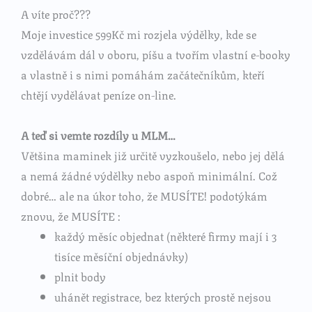
A víte proč???
Moje investice 599Kč mi rozjela výdělky, kde se
vzdělávám dál v oboru, píšu a tvořím vlastní e-booky
a vlastně i s nimi pomáhám začátečníkům, kteří
chtějí vydělávat peníze on-line.
A teď si vemte rozdíly u MLM…
Většina maminek již určitě vyzkoušelo, nebo jej dělá
a nemá žádné výdělky nebo aspoň minimální. Což
dobré… ale na úkor toho, že MUSÍTE! podotýkám
znovu, že MUSÍTE :
každý měsíc objednat (některé firmy mají i 3
tisíce měsíční objednávky)
plnit body
uhánět registrace, bez kterých prostě nejsou