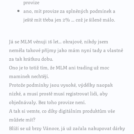
provize
ano, mít provize za splněných podmínek a
ještě mít třeba jen 2% … což je šíleně málo.
Já se MLM věnuji 16 let… okrajově, nikdy jsem
neměla takové příjmy jako mám nyní tady a vlastně
za tak krátkou dobu.
Ono je to totiž tím, že MLM ani trading už moc
maminek nechtějí.
Protože podmínky jsou vysoké, výdělky naopak
nízké, a musí prostě musí registrovat lidi, aby
objednávaly. Bez toho provize není.
A tak si vemte, co díky digitálním produktům vše
můžete mít?
Blíží se už brzy Vánoce, já už začala nakupovat dárky