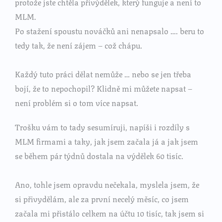
protože jste chtěla přivýdělek, který funguje a není to
MLM.
Po stažení spoustu nováčků ani nenapsalo …. beru to
tedy tak, že není zájem – což chápu.
Každý tuto práci dělat nemůže … nebo se jen třeba
bojí, že to nepochopil? Klidně mi můžete napsat –
není problém si o tom více napsat.
Trošku vám to tady sesumíruji, napíši i rozdíly s
MLM firmami a taky, jak jsem začala já a jak jsem
se během pár týdnů dostala na výdělek 60 tisíc.
Ano, tohle jsem opravdu nečekala, myslela jsem, že
si přivydělám, ale za první necelý měsíc, co jsem
začala mi přistálo celkem na účtu 10 tisíc, tak jsem si