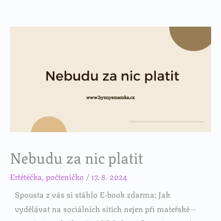
e
t
b
a
o
g
o
r
k
a
m
Nebudu za nic platit
Ertétéčka
,
počteníčko
/
17. 8. 2024
Spousta z vás si stáhlo E-book zdarma: Jak
vydělávat na sociálních sítích nejen při mateřské –