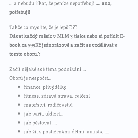
… a nebudu říkat, že peníze nepotřebuji ….
ano,
potřebuji!
Takže co myslíte, že je lepší???
Dávat každý měsíc v MLM 3 tisíce nebo si pořídit E-
book za 599Kč jednorázově a začít se vzdělávat v
tomto oboru.?
Začít nějaké své téma podnikání …
Oborů je nespočet…
finance, přivýdělky
fitness, zdravá strava, cvičení
mateřství, rodičovství
jak vařit, uklízet…
jak pěstovat ….
jak žít s postiženými dětmi, autisty, ….