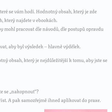
eré se vám hodí. Hodnotný obsah, který je zde
, který najdete v ebookách.
y mohl pracovat dle návodů, dle postupů opravdu
ovat, aby byl výsledek – hlavně výdělek.
 obsah, který je nejdůležitější k tomu, aby jste se
ete se „nakopnout“?
číst. A pak samozřejmě ihned aplikovat do praxe.