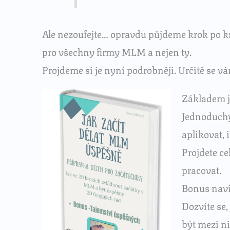
Ale nezoufejte… opravdu půjdeme krok po kr
pro všechny firmy MLM a nejen ty.
Projdeme si je nyní podrobněji. Určitě se v
Základem j
Jednoduchý
aplikovat, 
Projdete ce
pracovat.
Bonus naví
Dozvíte se,
být mezi n