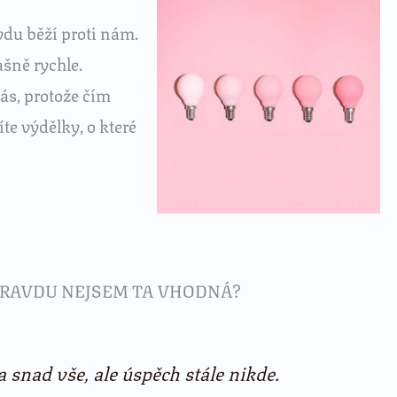
vdu běží proti nám.
ašně rychle.
vás, protože čím
te výdělky, o které
OPRAVDU NEJSEM TA VHODNÁ?
la snad vše, ale úspěch stále nikde.