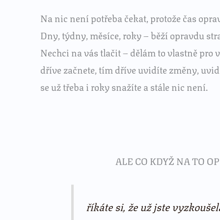
Na nic není potřeba čekat, protože čas opra
Dny, týdny, měsíce, roky – běží opravdu str
Nechci na vás tlačit – dělám to vlastně pro 
dříve začnete, tím dříve uvidíte změny, uvidí
se už třeba i roky snažíte a stále nic není.
ALE CO KDYŽ NA TO 
říkáte si, že už jste vyzkouše