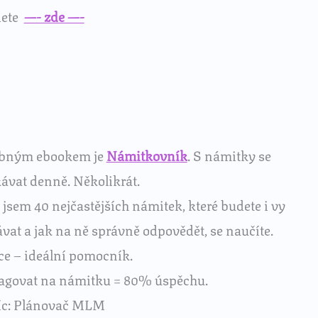
dete
—- zde —-
ebným ebookem je
Námitkovník
. S námitky se
kávat denně. Několikrát.
jsem 40 nejčastějších námitek, které budete i vy
ávat a jak na ně správně odpovědět, se naučíte.
ce – ideální pomocník.
agovat na námitku = 80% úspěchu.
íc: Plánovač MLM