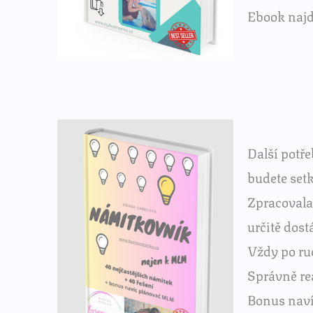
Ebook naj
Další potř
budete set
Zpracovala 
určitě dost
Vždy po ru
Správně re
Bonus nav