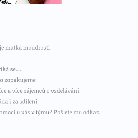
je matka moudrosti
říká se….
 to zopakujeme
 více a více zájemců o vzdělávání
da i za sdílení
pomoci u vás v týmu? Pošlete mu odkaz.