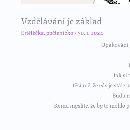
Vzdělávání je základ
Ertétéčka
,
počteníčko
/
30. 1. 2024
Opakování 
tak si
těší mě, že vás je stále
Budu rá
Komu myslíte, že by to mohlo 