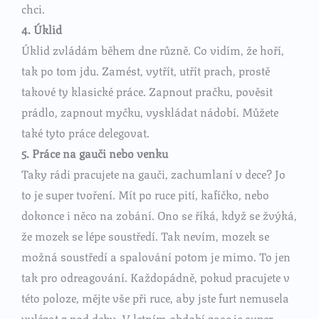
chci.
4. Úklid
Úklid zvládám během dne různě. Co vidím, že hoří,
tak po tom jdu. Zamést, vytřít, utřít prach, prostě
takové ty klasické práce. Zapnout pračku, pověsit
prádlo, zapnout myčku, vyskládat nádobí. Můžete
také tyto práce delegovat.
5. Práce na gauči nebo venku
Taky rádi pracujete na gauči, zachumlaní v dece? Jo
to je super tvoření. Mít po ruce pití, kafíčko, nebo
dokonce i něco na zobání. Ono se říká, když se žvýká,
že mozek se lépe soustředí. Tak nevím, mozek se
možná soustředí a spalování potom je mimo. To jen
tak pro odreagování. Každopádně, pokud pracujete v
této poloze, mějte vše při ruce, aby jste furt nemusela
vylézat z pod deky. V letním období zase je super