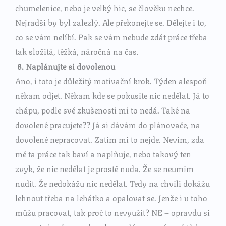
chumelenice, nebo je velký hic, se člověku nechce.
Nejradši by byl zalezlý. Ale překonejte se. Dělejte i to,
co se vám nelíbí. Pak se vám nebude zdát práce třeba
tak složitá, těžká, náročná na čas.
8. Naplánujte si dovolenou
Ano, i toto je důležitý motivační krok. Týden alespoň
někam odjet. Někam kde se pokusíte nic nedělat. Já to
chápu, podle své zkušenosti mi to nedá. Také na
dovolené pracujete?? Já si dávám do plánovače, na
dovolené nepracovat. Zatím mi to nejde. Nevím, zda
mě ta práce tak baví a naplňuje, nebo takový ten
zvyk, že nic nedělat je prostě nuda. Že se neumím
nudit. Že nedokážu nic nedělat. Tedy na chvíli dokážu
lehnout třeba na lehátko a opalovat se. Jenže i u toho
můžu pracovat, tak proč to nevyužít? NE – opravdu si