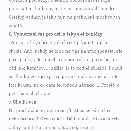
pracovat na balkoně, na terase, na zahradě, na dece.
Čerstvý vzduch je taky fajn na prokrvení mozkových
závitů.
6. Vymezte si čas pro děti a taky své koníčky
Pracujete kdy chcete, jak chcete, jakým tempem
chcete. Ano, někdy se toho na vás nahrne spousta, ale
přeci jen by jste si měla čas pro rodinu, pro sebe, pro
děti, pro koníčky, … udělat. Je to hodně důležité. Pokud
se dlouho věnujete práci, po pár hodinách už vám to
leze krkem, nejde vám to, nejsou nápady, … Prostě je
potřeba si dáchnout.
7. Choďte ven
Na procházku je povinnost jít. Ať už se vám chce
nebo nechce. Práce neuteče. Děti unavit je taky docela
dobrý tah. Jako chápu, když prší, nebo je