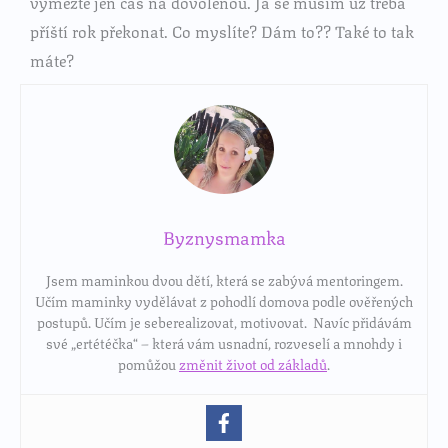
vymezte jen čas na dovolenou. Já se musím už třeba
příští rok překonat. Co myslíte? Dám to?? Také to tak
máte?
Byznysmamka
Jsem maminkou dvou dětí, která se zabývá mentoringem.
Učím maminky vydělávat z pohodlí domova podle ověřených
postupů. Učím je seberealizovat, motivovat. Navíc přidávám
své „ertétéčka“ – která vám usnadní, rozveselí a mnohdy i
pomůžou
změnit život od základů
.