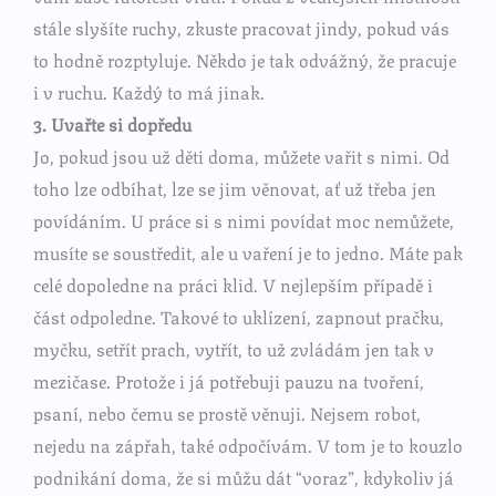
stále slyšíte ruchy, zkuste pracovat jindy, pokud vás
to hodně rozptyluje. Někdo je tak odvážný, že pracuje
i v ruchu. Každý to má jinak.
3. Uvařte si dopředu
Jo, pokud jsou už děti doma, můžete vařit s nimi. Od
toho lze odbíhat, lze se jim věnovat, ať už třeba jen
povídáním. U práce si s nimi povídat moc nemůžete,
musíte se soustředit, ale u vaření je to jedno. Máte pak
celé dopoledne na práci klid. V nejlepším případě i
část odpoledne. Takové to uklízení, zapnout pračku,
myčku, setřít prach, vytřít, to už zvládám jen tak v
mezičase. Protože i já potřebuji pauzu na tvoření,
psaní, nebo čemu se prostě věnuji. Nejsem robot,
nejedu na zápřah, také odpočívám. V tom je to kouzlo
podnikání doma, že si můžu dát “voraz”, kdykoliv já