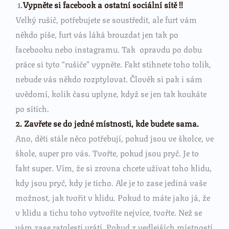
1.
Vypněte si facebook a ostatní sociální sítě !!
Velký rušič, potřebujete se soustředit, ale furt vám
někdo píše, furt vás láká brouzdat jen tak po
facebooku nebo instagramu. Tak opravdu po dobu
práce si tyto “rušiče” vypněte. Fakt stihnete toho tolik,
nebude vás někdo rozptylovat. Člověk si pak i sám
uvědomí, kolik času uplyne, když se jen tak koukáte
po sítích.
2. Zavřete se do jedné místnosti, kde budete sama.
Ano, děti stále něco potřebují, pokud jsou ve školce, ve
škole, super pro vás. Tvořte, pokud jsou pryč. Je to
fakt super. Vím, že si zrovna chcete užívat toho klidu,
kdy jsou pryč, kdy je ticho. Ale je to zase jediná vaše
možnost, jak tvořit v klidu. Pokud to máte jako já, že
v klidu a tichu toho vytvoříte nejvíce, tvořte. Než se
vám zase ratolesti vrátí. Pokud z vedlejších místností